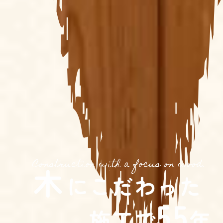
Construction with a focus on wood.
木
にこだわった
55
施工で
年