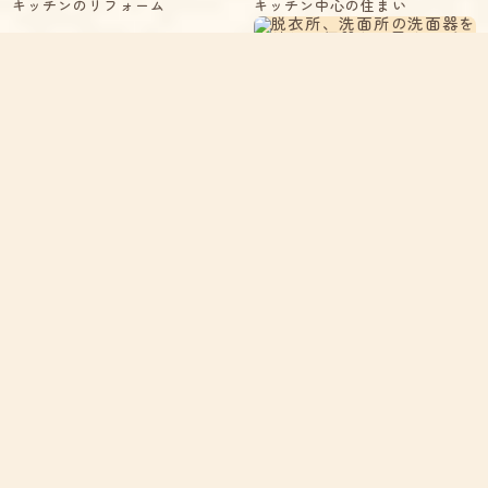
キッチンのリフォーム
キッチン中心の住まい
無垢材の造り付け洗面化粧台
洗面脱衣所に便器を設置
便器の取替工事
和便器（汽車便）を洋便器に取
替
トイレに洗面化粧台を設置
床を張替えて便器も取替えまし
た
ウォシュレットの取替え
トイレのリフォーム中に白蟻が
トイレを増築して間口を広げま
水廻りの増築
した
対面式キッチンは家族の団らん
室入り口サッシ枠の腐れ
を生みます